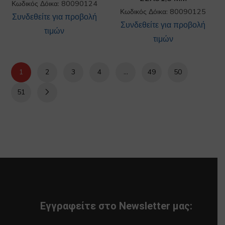
Κωδικός Δόικα: 80090124
Κωδικός Δόικα: 80090125
Συνδεθείτε για προβολή
Συνδεθείτε για προβολή
τιμών
τιμών
1
2
3
4
…
49
50
51
Εγγραφείτε στο Newsletter μας: