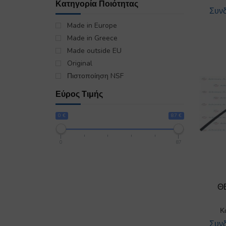
Κατηγορία Ποιότητας
Συνδ
Made in Europe
Made in Greece
Made outside EU
Original
Πιστοποίηση NSF
Εύρος Τιμής
0 €
87 €
0
87
Θ
Κ
Συνδ