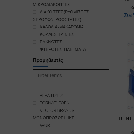
Θέρμανση
ΜΙΚΡΟΔΙΑΚΟΠΤΕΣ
343
Κ
Κλιματισμός
ΔΙΑΚΟΠΤΕΣ(ΡΥΘΜΙΣΤΕΣ
886
Συνδ
Μπόιλερ-Θερμοσίφωνας
ΣΤΡΟΦΩΝ-ΡΟΟΣΤΑΤΕΣ)
218
Ψυγείο Επαγγελματικό
ΚΑΛΩΔΙΑ-ΜΑΚΑΡΟΝΙΑ
6163
Ψυγείο Οικιακό
ΚΟΛΛΕΣ-ΤΑΙΝΙΕΣ
1786
Ψύκτες
ΠΥΚΝΩΤΕΣ
276
ΕΞΑΡΤΗΜΑΤΑ ΣΥΝΔΕΣΗΣ
ΦΤΕΡΩΤΕΣ-ΠΛΕΓΜΑΤΑ
ΥΓΡΑΕΡΙΟΥ-GAS
140
Προμηθευτές
REPA ITALIA
TORNATI FORNI
VECTOR BRANDS
ΜΟΝΟΠΡΟΣΩΠΗ ΙΚΕ
ΒΕΝΤΙ
WURTH
Κ