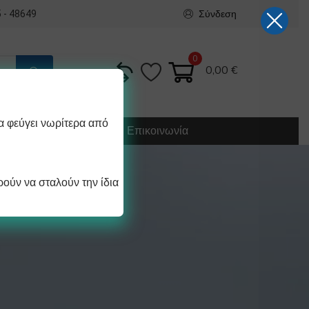
Σύνδεση
 - 48649
0
0,00
€
α φεύγει νωρίτερα από
Κατασκευή
Οδηγίες
Επικοινωνία
ούν να σταλούν την ίδια