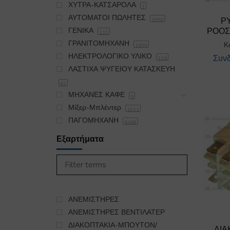
ΧΥΤΡΑ-ΚΑΤΣΑΡΟΛΑ
1
ΑΥΤΟΜΑΤΟΙ ΠΩΛΗΤΕΣ
Ρ
1990
ΡΟΟΣ
ΓΕΝΙΚΑ
122
ΓΡΑΝΙΤΟΜΗΧΑΝΗ
Κ
1655
ΗΛΕΚΤΡΟΛΟΓΙΚΟ ΥΛΙΚΟ
Συνδ
326
ΛΑΣΤΙΧΑ ΨΥΓΕΙΟΥ ΚΑΤΑΣΚΕΥΗ
61
ΜΗΧΑΝΕΣ ΚΑΦΕ
5
Μίξερ-Μπλέντερ
1011
ΠΑΓΟΜΗΧΑΝΗ
6468
ΠΛΥΝΤΗΡΙΟ
19175
Εξαρτήματα
ΣΙΔΕΡΩΤΗΡΙΟ
395
ΣΚΟΥΠΑ OIKIAKH
450
ΣΤΕΓΝΩΤΗΡΙΟ
985
ΣΥΣΚΕΥΕΣ ΚΟΥΖΙΝΑΣ
5563
ΨΥΞΗ-ΘΕΡΜΑΝΣΗ
ΑΝΕΜΙΣΤΗΡΕΣ
16
Αφυγραντήρας
ΑΝΕΜΙΣΤΗΡΕΣ ΒΕΝΤΙΛΑΤΕΡ
16
Εξαερισμός
ΔΙΑΚΟΠΤΑΚΙΑ-ΜΠΟΥΤΟΝ/
25
ΔΙ