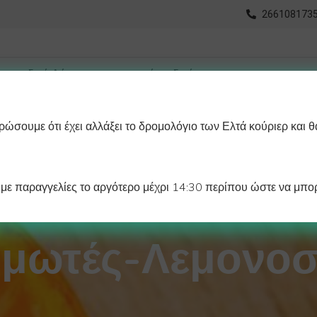
2661081735
ώσουμε ότι έχει αλλάξει το δρομολόγιο των Ελτά κούριερ και θ
οχωρημένη Αναζήτηση
Διαγράμματα
Λάστιχα Ψυγείου 
ε παραγγελίες το αργότερο μέχρι 14:30 περίπου ώστε να μπορ
μωτές-Λεμονοσ