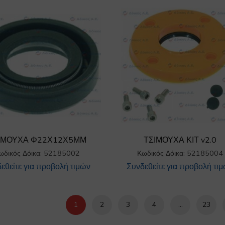
ΙΜΟΥΧΑ Φ22Χ12Χ5ΜΜ
ΤΣΙΜΟΥΧΑ ΚΙΤ v2.0
ωδικός Δόικα: 52185002
Κωδικός Δόικα: 52185004
εθείτε για προβολή τιμών
Συνδεθείτε για προβολή τι
1
2
3
4
…
23