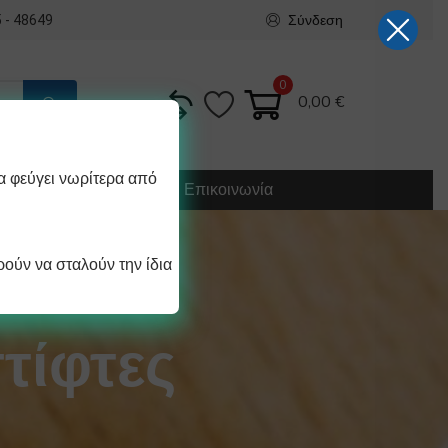
Σύνδεση
 - 48649
0
0,00
€
α φεύγει νωρίτερα από
Κατασκευή
Οδηγίες
Επικοινωνία
ούν να σταλούν την ίδια
τίφτες