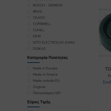
ΚΛΕΙΣΤΡΑ
BOSCH - SIEMENS
ΚΟΜΠΛΕΡ
BRAS
ΚΟΥΖΙΝΕΤΑ-ΕΔΡΑΝΑ
CEADO
ΚΟΥΚΟΥΝΑΡΕΣ-ΣΙΤΕΣ
COFRIMELL
ΑΠΟΧΥΜΩΤΩΝ
CUNILL
ΛΕΚΑΝΕΣ-ΚΑΔΟΙ-ΕΞΑΡΤΗΜΑΤΑ
DIHR
ΜΑΧΑΙΡΙΑ ΜΥΛΩΝ
DITO ELECTROLUX-SAMA
ΜΟΤΕΡ
DOIKAS
ΜΠΟΥΤΟΝΙΕΡΕΣ-ΠΛΗΚΤΡΟΛΟΓΙΑ
DOMUS
Κατηγορία Ποιότητας
ΠΛΑΚΕΤΕΣ
ELMECO
ΠΟΔΙΑ
EUREKA
Made in Europe
ΤΣ
ΠΡΟΣΟΨΕΙΣ-ΔΙΑΚΟΣΜΗΤΙΚΑ
FABA
Made in Greece
Κ
ΡΑΟΥΛΑ-ΟΔΗΓΟΙ
FAGOR PROFESSIONAL
Made outside EU
Συνδ
ΡΟΔΕΛΕΣ
FAMA
Original
ΡΟΥΛΕΜΑΝ
FIMAR
Πιστοποίηση NSF
ΣΙΤΕΣ
FIORENZATO C.S.(Μηχανές Καφέ)
Εύρος Τιμής
ΣΥΝΔΕΣΜΟΙ-ΡΑΚΟΡ-ΜΟΥΦΕΣ
FIORENZATO M.S.
ΣΧΑΡΕΣ-ΕΞΑΡΤΗΜΑΤΑ ΣΧΑΡΩΝ
FRIUL COMPANY