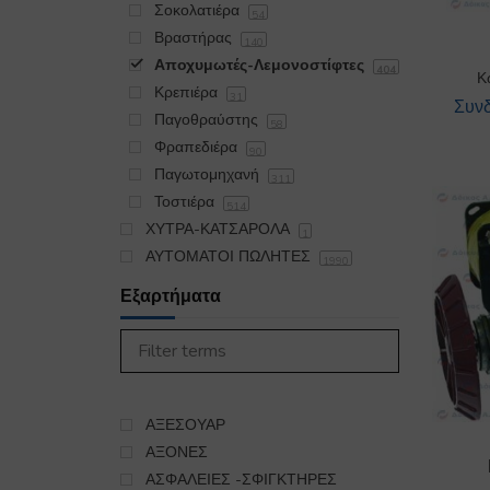
Σοκολατιέρα
54
Βραστήρας
140
Αποχυμωτές-Λεμονοστίφτες
404
Κ
Κρεπιέρα
31
Συνδ
Παγοθραύστης
58
Φραπεδιέρα
90
Παγωτομηχανή
311
Τοστιέρα
514
ΧΥΤΡΑ-ΚΑΤΣΑΡΟΛΑ
1
ΑΥΤΟΜΑΤΟΙ ΠΩΛΗΤΕΣ
1990
ΓΕΝΙΚΑ
122
Εξαρτήματα
ΓΡΑΝΙΤΟΜΗΧΑΝΗ
1655
ΗΛΕΚΤΡΟΛΟΓΙΚΟ ΥΛΙΚΟ
326
ΛΑΣΤΙΧΑ ΨΥΓΕΙΟΥ ΚΑΤΑΣΚΕΥΗ
61
ΜΗΧΑΝΕΣ ΚΑΦΕ
ΑΞΕΣΟΥΑΡ
5
Μίξερ-Μπλέντερ
ΑΞΟΝΕΣ
1011
ΠΑΓΟΜΗΧΑΝΗ
ΑΣΦΑΛΕΙΕΣ -ΣΦΙΓΚΤΗΡΕΣ
6467