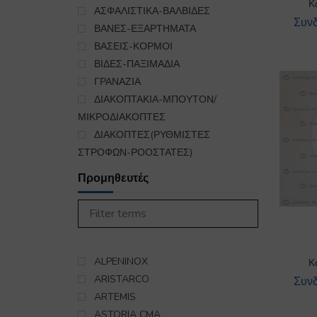
Κ
ΠΛΥΝΤΗΡΙΟ
ΑΣΦΑΛΙΣΤΙΚΑ-ΒΑΛΒΙΔΕΣ
19174
Συνδ
ΣΙΔΕΡΩΤΗΡΙΟ
ΒΑΝΕΣ-ΕΞΑΡΤΗΜΑΤΑ
395
ΣΚΟΥΠΑ OIKIAKH
ΒΑΣΕΙΣ-ΚΟΡΜΟΙ
450
ΣΤΕΓΝΩΤΗΡΙΟ
ΒΙΔΕΣ-ΠΑΞΙΜΑΔΙΑ
985
ΣΥΣΚΕΥΕΣ ΚΟΥΖΙΝΑΣ
ΓΡΑΝΑΖΙΑ
5563
ΨΥΞΗ-ΘΕΡΜΑΝΣΗ
ΔΙΑΚΟΠΤΑΚΙΑ-ΜΠΟΥΤΟΝ/
16
ΕΞΑΡΤΗΜΑΤΑ ΣΥΝΔΕΣΗΣ
ΜΙΚΡΟΔΙΑΚΟΠΤΕΣ
ΥΓΡΑΕΡΙΟΥ-GAS
ΔΙΑΚΟΠΤΕΣ(ΡΥΘΜΙΣΤΕΣ
140
ΣΤΡΟΦΩΝ-ΡΟΟΣΤΑΤΕΣ)
ΔΙΣΚΟΙ ΚΟΠΗΣ-
Προμηθευτές
ΠΡΙΟΝΟΚΟΡΔΕΛΕΣ-ΜΑΧΑΙΡΙΑ
ΔΟΧΕΙΑ ΑΠΟΧΕΥΤΕΥΣΗΣ-
ΣΥΛΛΟΓΗΣ
ΔΧ
ΕΛΑΤΗΡΙΑ
ALPENINOX
Κ
ΚΑΝΑΤΕΣ-ΕΞΑΡΤΗΜΑΤΑ/
ARISTARCO
Συνδ
ΓΑΛΑΤΙΕΡΕΣ
ARTEMIS
ΚΑΠΑΚΙΑ
ASTORIA CMA