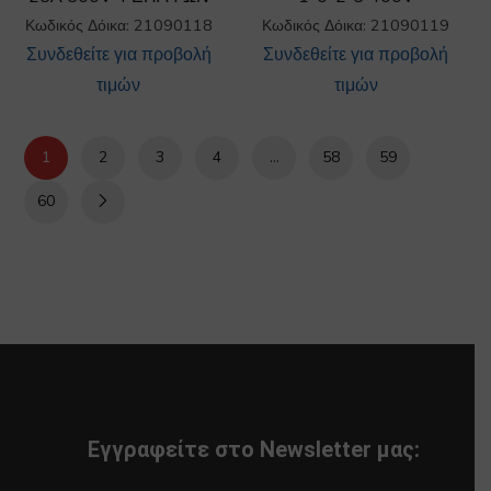
Κωδικός Δόικα: 21090118
Κωδικός Δόικα: 21090119
Συνδεθείτε για προβολή
Συνδεθείτε για προβολή
τιμών
τιμών
1
2
3
4
…
58
59
60
Εγγραφείτε στο Newsletter μας: