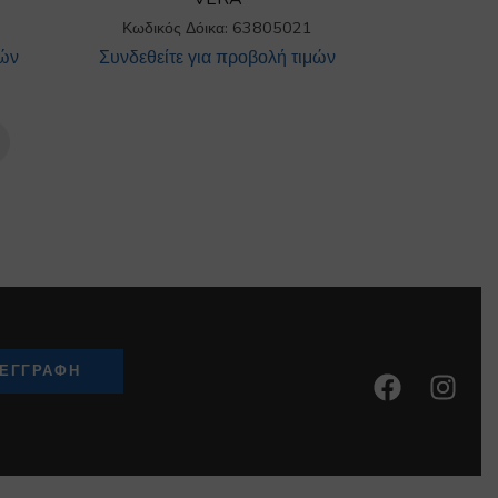
Κωδικός Δόικα: 63805021
μών
Συνδεθείτε για προβολή τιμών