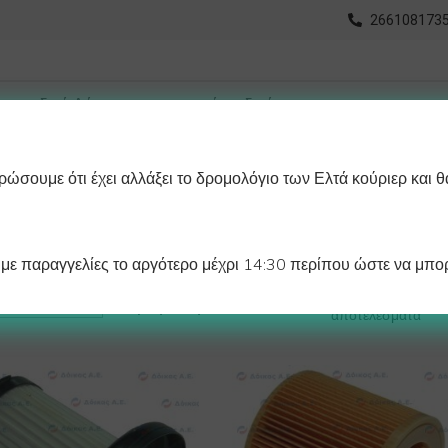
2661081735
ώσουμε ότι έχει αλλάξει το δρομολόγιο των Ελτά κούριερ και θ
οχωρημένη Αναζήτηση
Διαγράμματα
Λάστιχα Ψυγείου 
ε παραγγελίες το αργότερο μέχρι 14:30 περίπου ώστε να μπορ
Βλέπετε 1–12 από 31
Προβολή:
αποτελέσματα