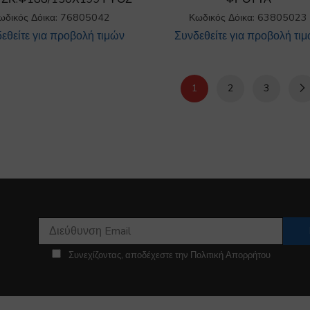
ωδικός Δόικα: 76805042
Κωδικός Δόικα: 63805023
εθείτε για προβολή τιμών
Συνδεθείτε για προβολή τι
1
2
3
Συνεχίζοντας, αποδέχεστε την Πολιτική Απορρήτου