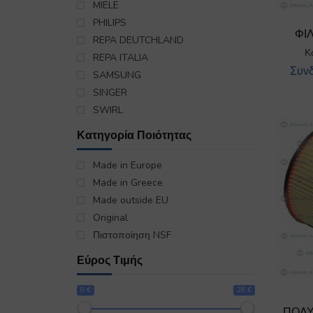
MIELE
PHILIPS
ΦΙ
REPA DEUTCHLAND
Κ
REPA ITALIA
Συνδ
SAMSUNG
SINGER
SWIRL
Κατηγορία Ποιότητας
Made in Europe
Made in Greece
Made outside EU
Original
Πιστοποίηση NSF
Εύρος Τιμής
0 €
28 €
ΠΟΛΥ