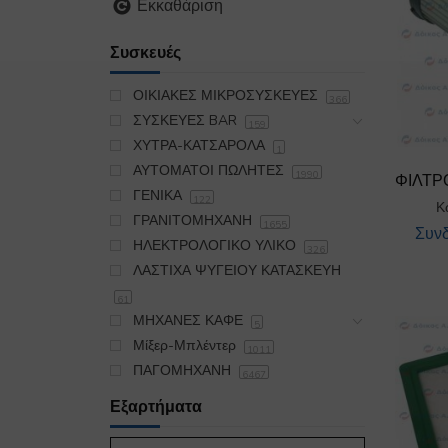
Εκκαθάριση
Συσκευές
ΟΙΚΙΑΚΕΣ ΜΙΚΡΟΣΥΣΚΕΥΕΣ
366
ΣΥΣΚΕΥΕΣ BAR
159
ΧΥΤΡΑ-ΚΑΤΣΑΡΟΛΑ
1
ΑΥΤΟΜΑΤΟΙ ΠΩΛΗΤΕΣ
1990
ΦΙΛΤΡ
ΓΕΝΙΚΑ
122
Κ
ΓΡΑΝΙΤΟΜΗΧΑΝΗ
1655
Συνδ
ΗΛΕΚΤΡΟΛΟΓΙΚΟ ΥΛΙΚΟ
326
ΛΑΣΤΙΧΑ ΨΥΓΕΙΟΥ ΚΑΤΑΣΚΕΥΗ
61
ΜΗΧΑΝΕΣ ΚΑΦΕ
5
Μίξερ-Μπλέντερ
1011
ΠΑΓΟΜΗΧΑΝΗ
6467
ΠΛΥΝΤΗΡΙΟ
19174
Εξαρτήματα
ΣΙΔΕΡΩΤΗΡΙΟ
395
ΣΚΟΥΠΑ OIKIAKH