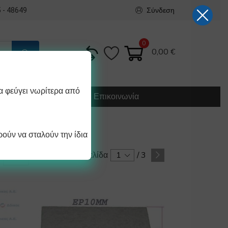
Σύνδεση
 - 48649
0
0,00
€
α φεύγει νωρίτερα από
Κατασκευή
Οδηγίες
Επικοινωνία
ούν να σταλούν την ίδια
Σελίδα
1
/
3
/ σελίδα