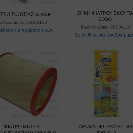
ΘΗΚΗ ΦΙΛΤΡΟΥ ΣΚΟΥΠ
ΛΤΡΟ ΣΚΟΥΠΑΣ BOSCH
BOSCH
ωδικός Δόικα: 76808102
Κωδικός Δόικα: 76808103
εθείτε για προβολή τιμών
Συνδεθείτε για προβολή τι
ΦΙΛΤΡΟ ΜΟΤΕΡ
ΑΡΩΜΑΤΙΚΟ SWIRL DE
ΣΚ.Φ188/150Χ199ΥΨΟΣ
ΦΡΟΥΤΑ