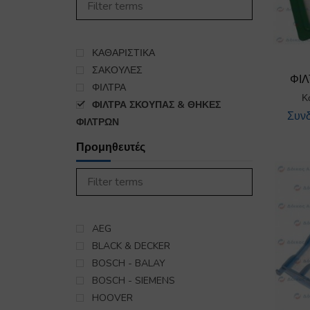
450
ΣΤΕΓΝΩΤΗΡΙΟ
985
ΣΥΣΚΕΥΕΣ ΚΟΥΖΙΝΑΣ
5563
ΨΥΞΗ-ΘΕΡΜΑΝΣΗ
ΚΑΘΑΡΙΣΤΙΚΑ
16
ΕΞΑΡΤΗΜΑΤΑ ΣΥΝΔΕΣΗΣ
ΣΑΚΟΥΛΕΣ
ΦΙΛ
ΥΓΡΑΕΡΙΟΥ-GAS
ΦΙΛΤΡΑ
140
Κ
ΦΙΛΤΡΑ ΣΚΟΥΠΑΣ & ΘΗΚΕΣ
Συνδ
ΦΙΛΤΡΩΝ
Προμηθευτές
AEG
BLACK & DECKER
BOSCH - BALAY
BOSCH - SIEMENS
HOOVER