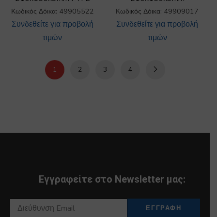
Κωδικός Δόικα: 49905522
Κωδικός Δόικα: 49909017
Συνδεθείτε για προβολή
Συνδεθείτε για προβολή
τιμών
τιμών
1
2
3
4
Εγγραφείτε στο Newsletter μας: