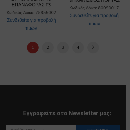
ΜΗΧΑΝΙΣΜΟΣ ΠΟΡΤΑΣ
ΕΠΑΝΑΦΟΡΑΣ F3
Κωδικός Δόικα: 80090017
Κωδικός Δόικα: 75955002
Συνδεθείτε για προβολή
Συνδεθείτε για προβολή
τιμών
τιμών
1
2
3
4
Εγγραφείτε στο Newsletter μας: