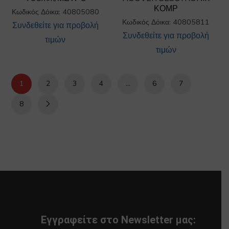
ΚΟΜΡ
Κωδικός Δόικα: 40805080
Κωδικός Δόικα: 40805811
Συνδεθείτε για προβολή
Συνδεθείτε για προβολή
τιμών
τιμών
1
2
3
4
…
6
7
8
Εγγραφείτε στο Newsletter μας: