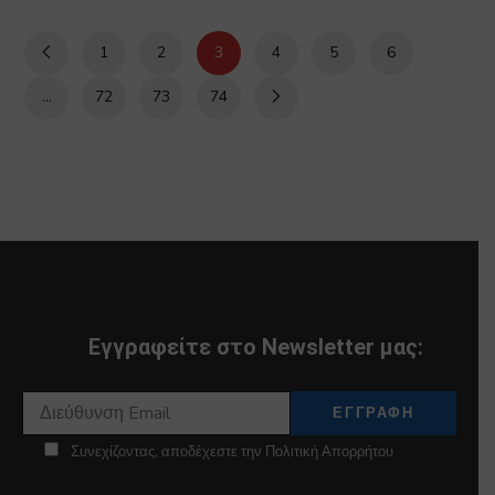
1
2
3
4
5
6
…
72
73
74
Εγγραφείτε στο Newsletter μας:
Συνεχίζοντας, αποδέχεστε την Πολιτική Απορρήτου