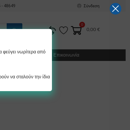
Σύνδεση
 - 48649
0
0,00
€
α φεύγει νωρίτερα από
Κατασκευή
Οδηγίες
Επικοινωνία
ούν να σταλούν την ίδια