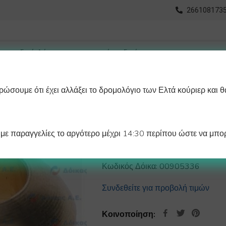
2661081735
ώσουμε ότι έχει αλλάξει το δρομολόγιο των Ελτά κούριερ και θ
οχωρημένη Αναζήτηση
Διαγράμματα
Λάστιχα Ψυγείου 
ε παραγγελίες το αργότερο μέχρι 14:30 περίπου ώστε να μπορ
ΝΙΠΛ Φ12 mm
Κωδικός Δόικα:
00905336
Συνδεθείτε για προβολή τιμών
Κοινοποίηση: