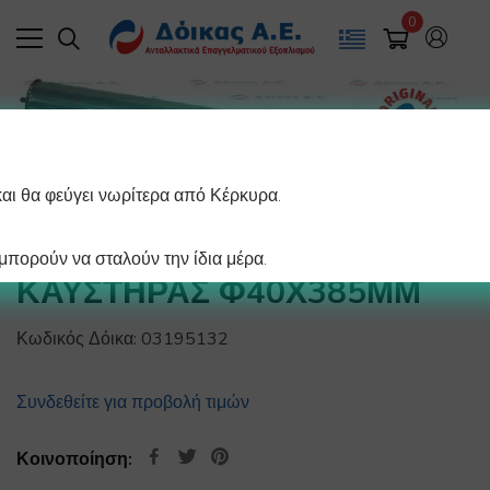
0
και θα φεύγει νωρίτερα από Κέρκυρα.
πορούν να σταλούν την ίδια μέρα.
ΚΑΥΣΤΗΡΑΣ Φ40Χ385ΜΜ
Κωδικός Δόικα:
03195132
Συνδεθείτε για προβολή τιμών
Κοινοποίηση: