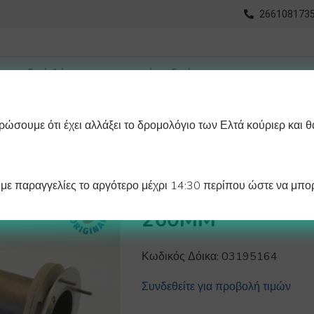
2661081735
ώσουμε ότι έχει αλλάξει το δρομολόγιο των Ελτά κούριερ και θ
οχωρημένη Αναζήτηση
Διαγράμματα
Λάστιχα Ψυγείου 
ε παραγγελίες το αργότερο μέχρι 14:30 περίπου ώστε να μπορ
ΚΑΥΣΤΗΡΑΣ ΠΑ
260MM
Κωδικός Δόικα:
03195164
Συνδεθείτε για προβολή τιμών