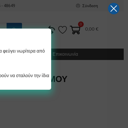
Σύνδεση
 - 48649
0
0,00
€
α φεύγει νωρίτερα από
Κατασκευή
Οδηγίες
Επικοινωνία
ούν να σταλούν την ίδια
ΡΑΓΩΓΗΣ ΑΤΜΟΥ