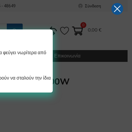
Σύνδεση
 - 48649
0
0,00
€
α φεύγει νωρίτερα από
Κατασκευή
Οδηγίες
Επικοινωνία
ούν να σταλούν την ίδια
ΡΟΘΕΡΜΗ 6000W