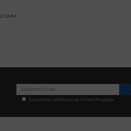
 Φ215MM
Συνεχίζοντας, αποδέχεστε την Πολιτική Απορρήτου