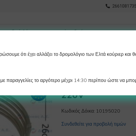
2661081735
ώσουμε ότι έχει αλλάξει το δρομολόγιο των Ελτά κούριερ και θ
οχωρημένη Αναζήτηση
Διαγράμματα
Λάστιχα Ψυγείου 
ε παραγγελίες το αργότερο μέχρι 14:30 περίπου ώστε να μπορ
ΑΝΤΙΣΤΑΣΗ ΑΕ
220V
Κωδικός Δόικα:
10195020
Συνδεθείτε για προβολή τιμών