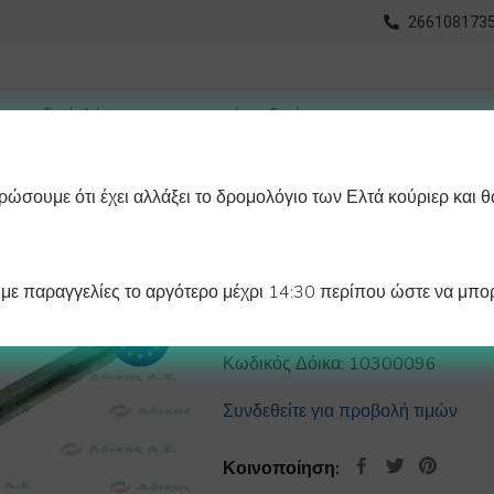
2661081735
ώσουμε ότι έχει αλλάξει το δρομολόγιο των Ελτά κούριερ και θ
οχωρημένη Αναζήτηση
Διαγράμματα
Λάστιχα Ψυγείου 
ε παραγγελίες το αργότερο μέχρι 14:30 περίπου ώστε να μπορ
ΑΝΩΔΙΟ ΜΑΓΝΗΣ
Κωδικός Δόικα:
10300096
Συνδεθείτε για προβολή τιμών
Κοινοποίηση: