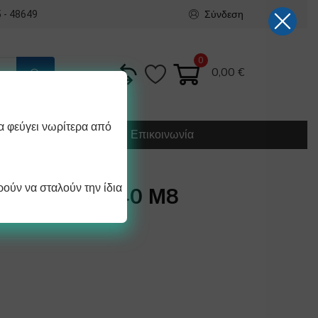
Σύνδεση
 - 48649
0
0,00
€
α φεύγει νωρίτερα από
Κατασκευή
Οδηγίες
Επικοινωνία
ούν να σταλούν την ίδια
ΙΟΥ Φ22 Χ 40 Μ8