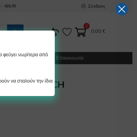
Σύνδεση
 - 48649
0
0,00
€
α φεύγει νωρίτερα από
Κατασκευή
Οδηγίες
Επικοινωνία
ούν να σταλούν την ίδια
ΤΗΡΙΟΥ BOSCH