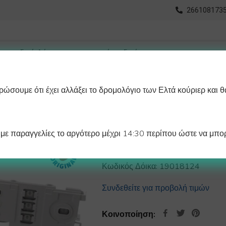
2661081735
ώσουμε ότι έχει αλλάξει το δρομολόγιο των Ελτά κούριερ και θ
οχωρημένη Αναζήτηση
Διαγράμματα
Λάστιχα Ψυγείου 
ε παραγγελίες το αργότερο μέχρι 14:30 περίπου ώστε να μπορ
ΠΛΑΚΕΤΑ ΠΛΥΝ
Κωδικός Δόικα:
19018124
Συνδεθείτε για προβολή τιμών
Κοινοποίηση: