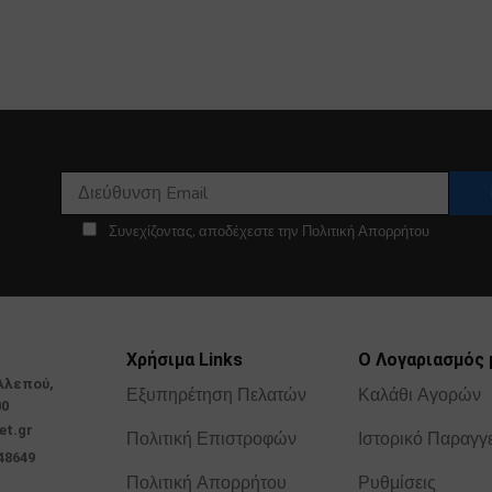
Συνεχίζοντας, αποδέχεστε την Πολιτική Απορρήτου
Χρήσιμα Links
Ο Λογαριασμός 
Αλεπού,
Εξυπηρέτηση Πελατών
Καλάθι Αγορών
00
et.gr
Πολιτική Επιστροφών
Ιστορικό Παραγγ
48649
Πολιτική Απορρήτου
Ρυθμίσεις