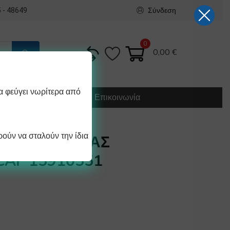
Σύνδεση
 - 48649
0
0,00
€
α φεύγει νωρίτερα από
Κατασκευή
Οδηγίες
Επικοινωνία
ούν να σταλούν την ίδια
ΤΗΣ ΠΛΑΚΕΤΑΣ
AF 15910551