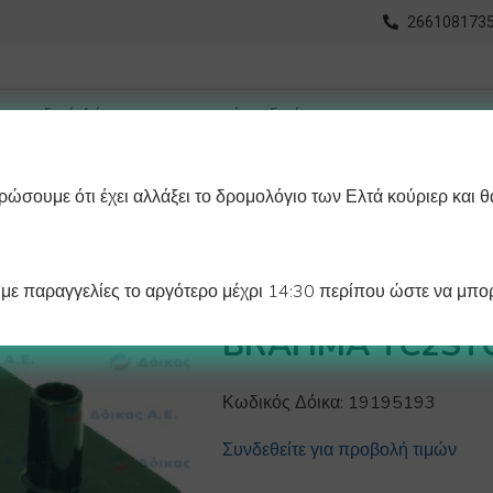
2661081735
ώσουμε ότι έχει αλλάξει το δρομολόγιο των Ελτά κούριερ και θ
οχωρημένη Αναζήτηση
Διαγράμματα
Λάστιχα Ψυγείου 
ε παραγγελίες το αργότερο μέχρι 14:30 περίπου ώστε να μπορ
ΜΕΤΑΣΧΗΜΑΤΙΣ
BRAHMA TC2STC
Κωδικός Δόικα:
19195193
Συνδεθείτε για προβολή τιμών