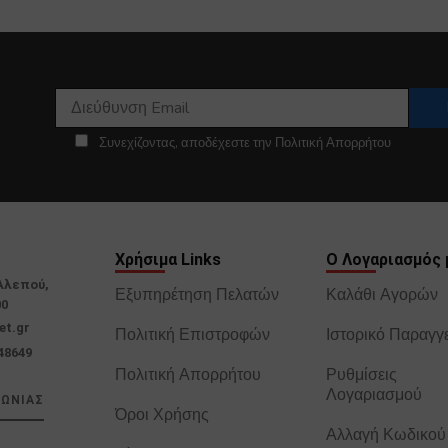
Συνεχίζοντας, αποδέχεστε την Πολιτική Απορρήτου
Χρήσιμα Links
Ο Λογαριασμός 
Αλεπού,
Εξυπηρέτηση Πελατών
Καλάθι Αγορών
00
et.gr
Πολιτική Επιστροφών
Ιστορικό Παραγγ
48649
Πολιτική Απορρήτου
Ρυθμίσεις
Λογαριασμού
ΝΩΝΙΑΣ
Όροι Χρήσης
Αλλαγή Κωδικού