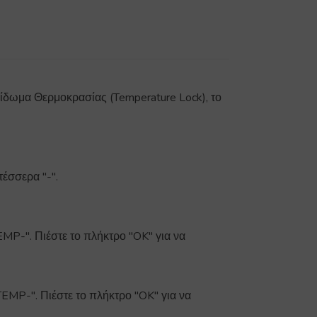
λείδωμα Θερμοκρασίας (Temperature Lock), το
έσσερα "-".
MP-". Πιέστε το πλήκτρο "OK" για να
EMP-". Πιέστε το πλήκτρο "OK" για να