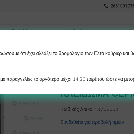
2661081735
ώσουμε ότι έχει αλλάξει το δρομολόγιο των Ελτά κούριερ και θ
οχωρημένη Αναζήτηση
Διαγράμματα
Λάστιχα Ψυγείου 
ε παραγγελίες το αργότερο μέχρι 14:30 περίπου ώστε να μπορ
ΧΕΙΡΙΣΤΗΡΙΟ ΚΛ
ΚΛΕΙΔΩΜΑ ΘΕΡ
Κωδικός Δόικα:
19705008
Συνδεθείτε για προβολή τιμών