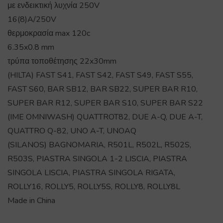
με ενδεικτική λυχνία 250V
16(8)A/250V
θερμοκρασία max 120c
6.35x0.8 mm
τρύπα τοποθέτησης 22x30mm
(HILTA) FAST S41, FAST S42, FAST S49, FAST S55,
FAST S60, BAR SB12, BAR SB22, SUPER BAR R10,
SUPER BAR R12, SUPER BAR S10, SUPER BAR S22
(IME OMNIWASH) QUATTROT82, DUE A-Q, DUE A-T,
QUATTRO Q-82, UNO A-T, UNOAQ
(SILANOS) BAGNOMARIA, R501L, R502L, R502S,
R503S, PIASTRA SINGOLA 1-2 LISCIA, PIASTRA
SINGOLA LISCIA, PIASTRA SINGOLA RIGATA,
ROLLY16, ROLLY5, ROLLY5S, ROLLY8, ROLLY8L
Made in China