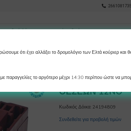
2661081735
ώσουμε ότι έχει αλλάξει το δρομολόγιο των Ελτά κούριερ και θ
οχωρημένη Αναζήτηση
Διαγράμματα
Λάστιχα Ψυγείου 
ε παραγγελίες το αργότερο μέχρι 14:30 περίπου ώστε να μπορ
ΔΙΑΚΟΠΤΗΣ ΕΠΙΛ
ΘΕΣΕΩΝ 12NO
Κωδικός Δόικα:
24194809
Συνδεθείτε για προβολή τιμών