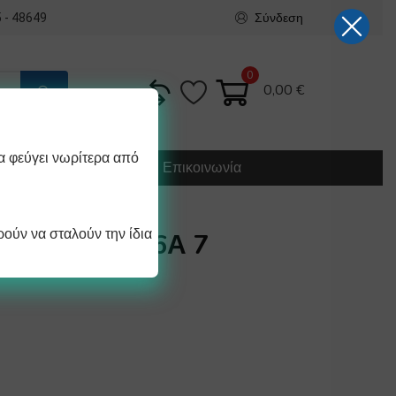
Σύνδεση
 - 48649
0
0,00
€
α φεύγει νωρίτερα από
Κατασκευή
Οδηγίες
Επικοινωνία
ούν να σταλούν την ίδια
ΟΓΗΣ 0-6 16Α 7