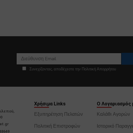
Συνεχίζοντας, αποδέχεστε την Πολιτική Απορρήτου
Χρήσιμα Links
Ο Λογαριασμός 
Αλεπού,
Εξυπηρέτηση Πελατών
Καλάθι Αγορών
00
et.gr
Πολιτική Επιστροφών
Ιστορικό Παραγγ
48649