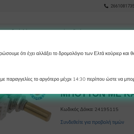
2661081735
ώσουμε ότι έχει αλλάξει το δρομολόγιο των Ελτά κούριερ και θ
οχωρημένη Αναζήτηση
Διαγράμματα
Λάστιχα Ψυγείου 
ε παραγγελίες το αργότερο μέχρι 14:30 περίπου ώστε να μπορ
ΠΟΤΕNΣΙΟΜΕΤΡ
ΜΠΟΥΤΟΝ ΜΕ Κ
Κωδικός Δόικα:
24195115
Συνδεθείτε για προβολή τιμών