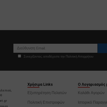
Συνεχίζοντας, αποδέχεστε την Πολιτική Απορρήτου
Χρήσιμα Links
Ο Λογαριασμός 
Αλεπού,
Εξυπηρέτηση Πελατών
Καλάθι Αγορών
00
et.gr
Πολιτική Επιστροφών
Ιστορικό Παραγγ
48649