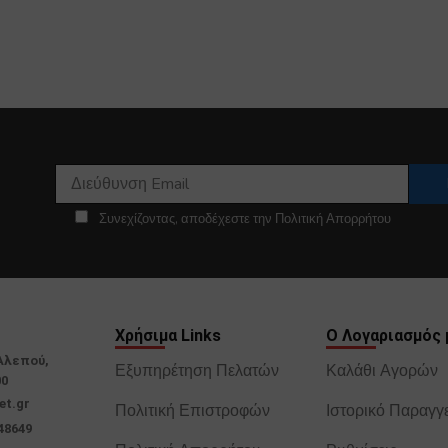
Συνεχίζοντας, αποδέχεστε την Πολιτική Απορρήτου
Χρήσιμα Links
Ο Λογαριασμός 
Αλεπού,
Εξυπηρέτηση Πελατών
Καλάθι Αγορών
00
et.gr
Πολιτική Επιστροφών
Ιστορικό Παραγγ
48649