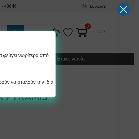
Σύνδεση
 - 48649
0
0,00
€
α φεύγει νωρίτερα από
Κατασκευή
Οδηγίες
Επικοινωνία
ούν να σταλούν την ίδια
ΤΕΡ
 PYRAMIS