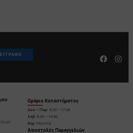
μου
Ωράριο Καταστήματος
Δευ – Παρ:
8.30 – 17.00
Σάβ:
8.30 – 14.00
ελιών
Κυρ:
Κλειστά
Αποστολές Παραγγελιών