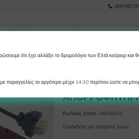
2661081735
ώσουμε ότι έχει αλλάξει το δρομολόγιο των Ελτά κούριερ και θ
οχωρημένη Αναζήτηση
Διαγράμματα
Λάστιχα Ψυγείου 
ε παραγγελίες το αργότερο μέχρι 14:30 περίπου ώστε να μπορ
ΔΙΑΚΟΠΤΗΣ ΜΟ
ΑΠΟΡΡΟΦΗΤΗΡΑ
Κωδικός Δόικα:
24655032
Συνδεθείτε για προβολή τιμών