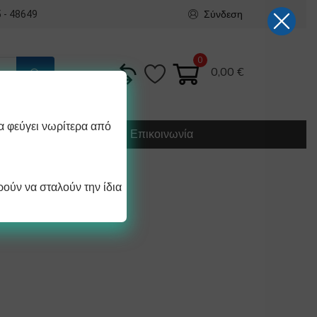
Σύνδεση
 - 48649
0
0,00
€
α φεύγει νωρίτερα από
Κατασκευή
Οδηγίες
Επικοινωνία
ούν να σταλούν την ίδια
ΑΔΟΥ 60°C