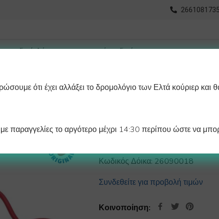
2661081735
ώσουμε ότι έχει αλλάξει το δρομολόγιο των Ελτά κούριερ και θ
οχωρημένη Αναζήτηση
Διαγράμματα
Λάστιχα Ψυγείου 
ε παραγγελίες το αργότερο μέχρι 14:30 περίπου ώστε να μπορ
ΘΕΡΜΟΣΤΑΤΗΣ Κ
Κωδικός Δόικα:
26090018
Συνδεθείτε για προβολή τιμών
Κοινοποίηση: