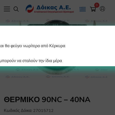
0
και θα φεύγει νωρίτερα από Κέρκυρα.
πορούν να σταλούν την ίδια μέρα.
ΘΕΡΜΙΚΟ 90NC – 40NA
Κωδικός Δόικα:
27015712