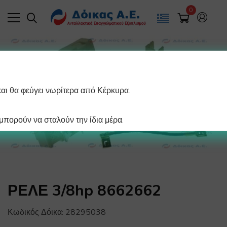
0
και θα φεύγει νωρίτερα από Κέρκυρα.
πορούν να σταλούν την ίδια μέρα.
ΡΕΛΕ 3/8hp 8662662
Κωδικός Δόικα:
28295038