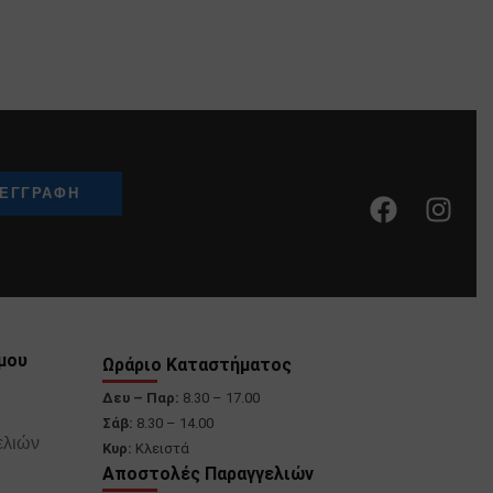
μου
Ωράριο Καταστήματος
Δευ – Παρ:
8.30 – 17.00
Σάβ:
8.30 – 14.00
ελιών
Κυρ:
Κλειστά
Αποστολές Παραγγελιών