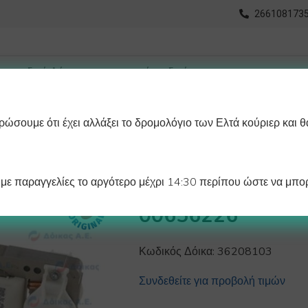
2661081735
ώσουμε ότι έχει αλλάξει το δρομολόγιο των Ελτά κούριερ και θ
οχωρημένη Αναζήτηση
Διαγράμματα
Λάστιχα Ψυγείου 
ε παραγγελίες το αργότερο μέχρι 14:30 περίπου ώστε να μπορ
ΑΝΕΜΙΣΤΗΡΑΣ Ψ
00656226
Κωδικός Δόικα:
36208103
Συνδεθείτε για προβολή τιμών