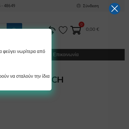
Σύνδεση
 - 48649
0
0,00
€
α φεύγει νωρίτερα από
Κατασκευή
Οδηγίες
Επικοινωνία
ούν να σταλούν την ίδια
ΥΓΕΙΟΥ BOSCH