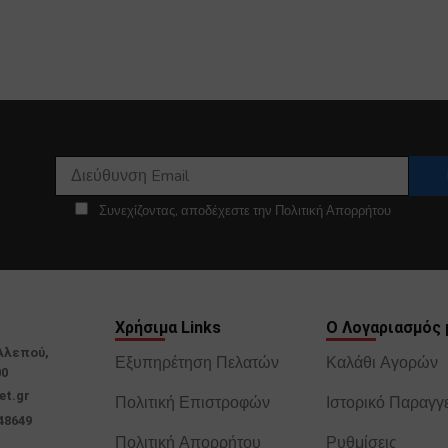
Συνεχίζοντας, αποδέχεστε την Πολιτική Απορρήτου
Χρήσιμα Links
Ο Λογαριασμός 
Αλεπού,
Εξυπηρέτηση Πελατών
Καλάθι Αγορών
00
et.gr
Πολιτική Επιστροφών
Ιστορικό Παραγγ
48649
Πολιτική Απορρήτου
Ρυθμίσεις