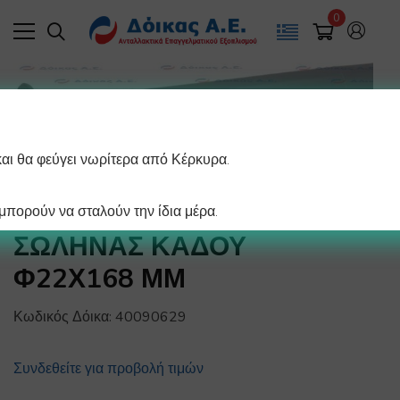
0
και θα φεύγει νωρίτερα από Κέρκυρα.
πορούν να σταλούν την ίδια μέρα.
ΣΩΛΗΝΑΣ ΚΑΔΟΥ
Φ22Χ168 ΜΜ
Κωδικός Δόικα:
40090629
Συνδεθείτε για προβολή τιμών