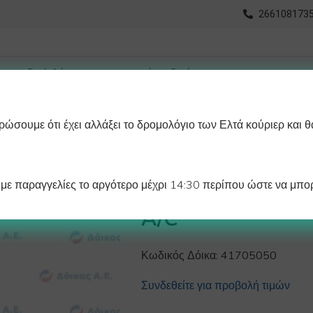
2661081735
ώσουμε ότι έχει αλλάξει το δρομολόγιο των Ελτά κούριερ και θ
οχωρημένη Αναζήτηση
Διαγράμματα
Λάστιχα Ψυγείου 
ε παραγγελίες το αργότερο μέχρι 14:30 περίπου ώστε να μπορ
ΣΥΝΔΕΣΜΟΣ Φ1
A/C
Κωδικός Δόικα:
41705050
Συνδεθείτε για προβολή τιμών