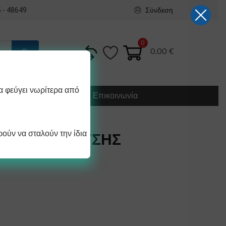
Σύνδεση
 - 48649
0
0,00
€
α φεύγει νωρίτερα από
Κατασκευή
Οδηγίες
Επικοινωνία
ούν να σταλούν την ίδια
6 ΑΠΟΧΕΤΕΥΣΗΣ