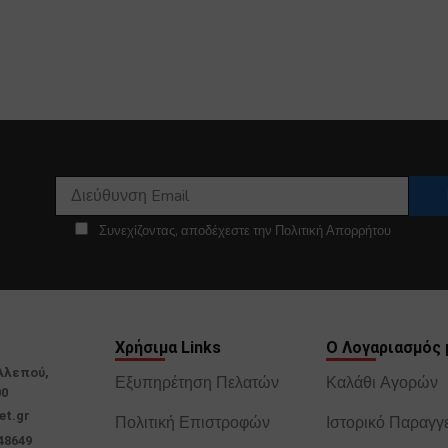
Συνεχίζοντας, αποδέχεστε την Πολιτική Απορρήτου
Χρήσιμα Links
Ο Λογαριασμός 
Αλεπού,
Εξυπηρέτηση Πελατών
Καλάθι Αγορών
00
et.gr
Πολιτική Επιστροφών
Ιστορικό Παραγγ
48649