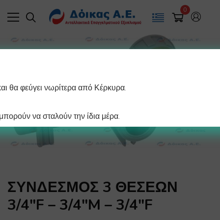
0
και θα φεύγει νωρίτερα από Κέρκυρα.
πορούν να σταλούν την ίδια μέρα.
ΣΥΝΔΕΣΜΟΣ 3 ΘΕΣΕΩΝ
3/4″F – 3/4″M – 3/4″F