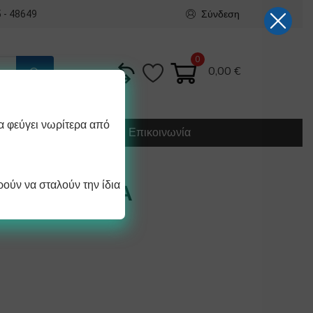
Σύνδεση
 - 48649
0
0,00
€
α φεύγει νωρίτερα από
Κατασκευή
Οδηγίες
Επικοινωνία
ούν να σταλούν την ίδια
m PVC /ΑΝΑ