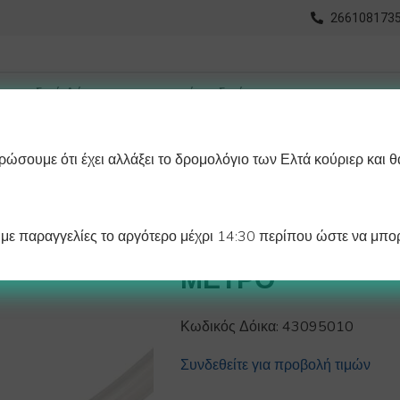
2661081735
ώσουμε ότι έχει αλλάξει το δρομολόγιο των Ελτά κούριερ και θ
οχωρημένη Αναζήτηση
Διαγράμματα
Λάστιχα Ψυγείου 
ε παραγγελίες το αργότερο μέχρι 14:30 περίπου ώστε να μπορ
ΣΩΛΗΝΑΣ Φ6~9m
ΜΕΤΡΟ
Κωδικός Δόικα:
43095010
Συνδεθείτε για προβολή τιμών