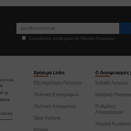
Συνεχίζοντας, αποδέχεστε την Πολιτική Απορρήτου
Χρήσιμα Links
Ο Λογαριασμός 
Αλεπού,
Εξυπηρέτηση Πελατών
Καλάθι Αγορών
00
et.gr
Πολιτική Επιστροφών
Ιστορικό Παραγγ
48649
Πολιτική Απορρήτου
Ρυθμίσεις
Λογαριασμού
ΝΩΝΙΑΣ
Όροι Χρήσης
Αλλαγή Κωδικού
Αίτηση