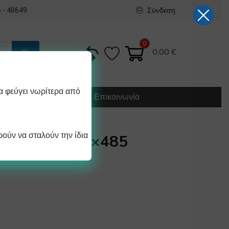
Σύνδεση
 - 48649
0
0,00
€
α φεύγει νωρίτερα από
Κατασκευή
Οδηγίες
Επικοινωνία
ούν να σταλούν την ίδια
ΗΧΑΝΗΣ 520×485