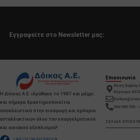
Εγγραφείτε στο Newsletter μας:
Επικοινωνία
Θέση Χαβάη 
Κέρκυρα 491
Η Δόικας Α.Ε. ιδρύθηκε το 1987 και μέχρι
doikas@oten
και σήμερα δραστηριοποιείται
2661081735 - 
αποκλειστικά στην εισαγωγή και εμπορία
ανταλλακτικών όλου του επαγγελματικού
ΣΕΛΙΔΑ ΕΠΙΚΟΙ
και οικιακού εξοπλισμού!
LIKE US ON FACEBOOK