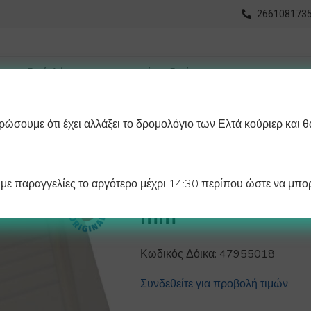
2661081735
ώσουμε ότι έχει αλλάξει το δρομολόγιο των Ελτά κούριερ και θ
οχωρημένη Αναζήτηση
Διαγράμματα
Λάστιχα Ψυγείου 
ε παραγγελίες το αργότερο μέχρι 14:30 περίπου ώστε να μπορ
ΚΑΠΑΚΙ ΠΑΓΟΜ
mm
Κωδικός Δόικα:
47955018
Συνδεθείτε για προβολή τιμών