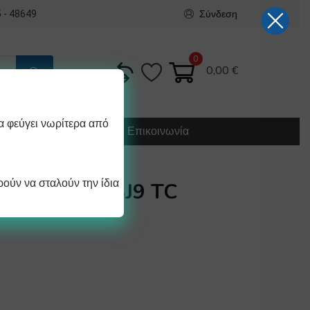
Σύνδεση
 - 48649
0
0,00
€
α φεύγει νωρίτερα από
Κατασκευή
Οδηγίες
Επικοινωνία
ούν να σταλούν την ίδια
VCO EV8318J9 TC