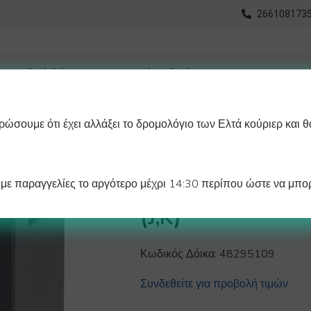
2661081735
ώσουμε ότι έχει αλλάξει το δρομολόγιο των Ελτά κούριερ και θ
οχωρημένη Αναζήτηση
Διαγράμματα
Λάστιχα Ψυγείου 
ε παραγγελίες το αργότερο μέχρι 14:30 περίπου ώστε να μπορ
ΗΛΕΚΤΡΟΝΙΚΟ E
(J,K)
Κωδικός Δόικα:
48295109
Συνδεθείτε για προβολή τιμών