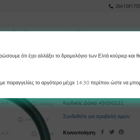
2661081735
ώσουμε ότι έχει αλλάξει το δρομολόγιο των Ελτά κούριερ και θ
οχωρημένη Αναζήτηση
Διαγράμματα
Λάστιχα Ψυγείου 
ε παραγγελίες το αργότερο μέχρι 14:30 περίπου ώστε να μπορ
Ο-RING 03112 2
Κωδικός Δόικα:
49090222
Συνδεθείτε για προβολή τιμών
Κοινοποίηση: