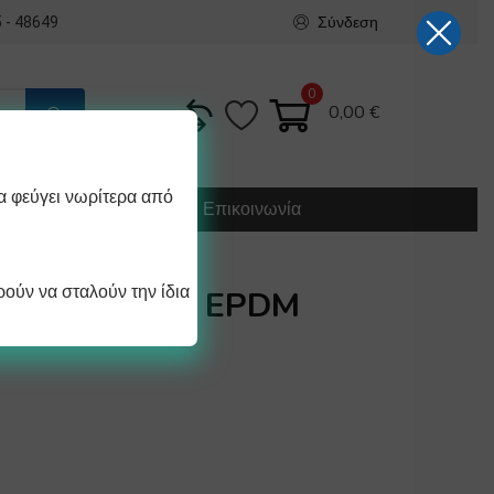
Σύνδεση
 - 48649
0
0,00
€
α φεύγει νωρίτερα από
Κατασκευή
Οδηγίες
Επικοινωνία
ούν να σταλούν την ίδια
8.25×2.62mm EPDM