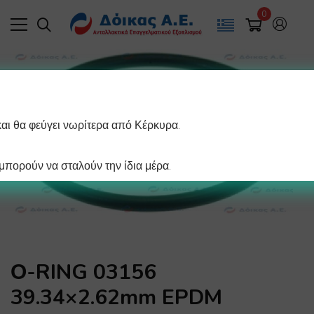
0
και θα φεύγει νωρίτερα από Κέρκυρα.
πορούν να σταλούν την ίδια μέρα.
Ο-RING 03156
39.34×2.62mm EPDM