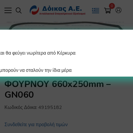
0
και θα φεύγει νωρίτερα από Κέρκυρα.
πορούν να σταλούν την ίδια μέρα.
ΦΛΑΝΤΖΑ ΠΟΡΤΑΣ
ΦΟΥΡΝΟΥ 660x250mm –
GN060
Κωδικός Δόικα:
49195182
Συνδεθείτε για προβολή τιμών