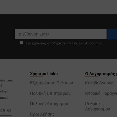
Συνεχίζοντας, αποδέχεστε την Πολιτική Απορρήτου
Χρήσιμα Links
Ο Λογαριασμός 
Αλεπού,
Εξυπηρέτηση Πελατών
Καλάθι Αγορών
00
et.gr
Πολιτική Επιστροφών
Ιστορικό Παραγγ
48649
Πολιτική Απορρήτου
Ρυθμίσεις
Λογαριασμού
ΝΩΝΙΑΣ
Όροι Χρήσης