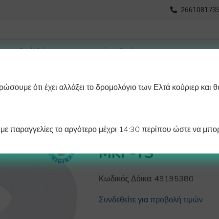
2661081735
ώσουμε ότι έχει αλλάξει το δρομολόγιο των Ελτά κούριερ και θ
οχωρημένη Αναζήτηση
Διαγράμματα
Λάστιχα Ψυγείου 
ε παραγγελίες το αργότερο μέχρι 14:30 περίπου ώστε να μπορ
ΦΛΑΝΤΖΑ ΒΑΣΗΣ
MKF-TS
Κωδικός Δόικα:
49195380
Συνδεθείτε για προβολή τιμών