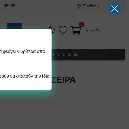
Σύνδεση
 - 48649
0
0,00
€
α φεύγει νωρίτερα από
Κατασκευή
Οδηγίες
Επικοινωνία
ούν να σταλούν την ίδια
 ΦΟΥΡΝΟΥ ΣΕΙΡΑ