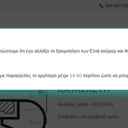
2661081735
ώσουμε ότι έχει αλλάξει το δρομολόγιο των Ελτά κούριερ και θ
οχωρημένη Αναζήτηση
Διαγράμματα
Λάστιχα Ψυγείου 
ε παραγγελίες το αργότερο μέχρι 14:30 περίπου ώστε να μπορ
ΛΑΣΤΙΧΟ ΨΥΓΕΙΟ
ΚΑΤΑΣΚΕΥΗ
Κωδικός Δόικα:
49205045
Συνδεθείτε για προβολή τιμών