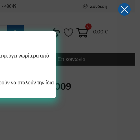
Σύνδεση
 - 48649
0
0,00
€
α φεύγει νωρίτερα από
Κατασκευή
Οδηγίες
Επικοινωνία
ούν να σταλούν την ίδια
Υ ΠΡΟΦΙΛ 2009