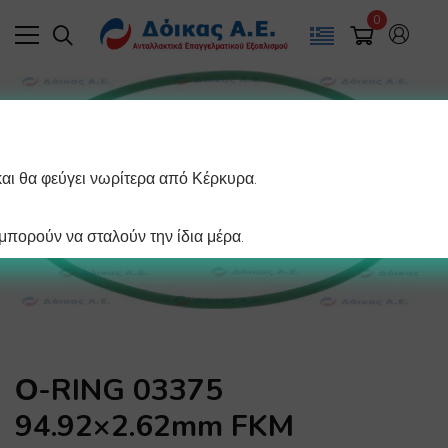
0
και θα φεύγει νωρίτερα από Κέρκυρα.
πορούν να σταλούν την ίδια μέρα.
Ο-RING 03375
94.92×2.62mm FKM