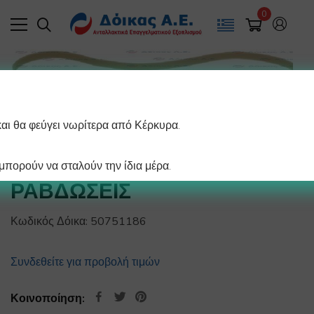
0
και θα φεύγει νωρίτερα από Κέρκυρα.
ΙΜΑΝΤΑΣ TB2 1186 H14 6
πορούν να σταλούν την ίδια μέρα.
ΡΑΒΔΩΣΕΙΣ
Κωδικός Δόικα:
50751186
Συνδεθείτε για προβολή τιμών
Κοινοποίηση: