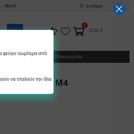
Σύνδεση
 - 48649
0
0,00
€
α φεύγει νωρίτερα από
Κατασκευή
Οδηγίες
Επικοινωνία
ούν να σταλούν την ίδια
Ο 15Χ15mm Μ4