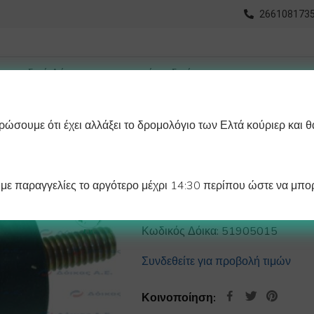
2661081735
ώσουμε ότι έχει αλλάξει το δρομολόγιο των Ελτά κούριερ και θ
οχωρημένη Αναζήτηση
Διαγράμματα
Λάστιχα Ψυγείου 
ε παραγγελίες το αργότερο μέχρι 14:30 περίπου ώστε να μπορ
ΑΝΤΙΚΡΑΔΑΣΜΙΚ
Κωδικός Δόικα:
51905015
Συνδεθείτε για προβολή τιμών
Κοινοποίηση: