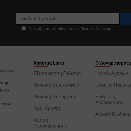
Συνεχίζοντας, αποδέχεστε την Πολιτική Απορρήτου
Χρήσιμα Links
Ο Λογαριασμός 
Αλεπού,
Εξυπηρέτηση Πελατών
Καλάθι Αγορών
00
et.gr
Πολιτική Επιστροφών
Ιστορικό Παραγγ
48649
Πολιτική Απορρήτου
Ρυθμίσεις
Λογαριασμού
ΝΩΝΙΑΣ
Όροι Χρήσης
Αλλαγή Κωδικού
Αίτηση
Υπαναχώρησης