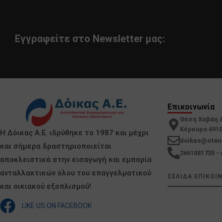
Εγγραφείτε στο Newsletter μας:
Επικοινωνία
Θέση Χαβάη 
Κέρκυρα 491
Η Δόικας Α.Ε. ιδρύθηκε το 1987 και μέχρι
doikas@oten
και σήμερα δραστηριοποιείται
2661081735 - 
αποκλειστικά στην εισαγωγή και εμπορία
ανταλλακτικών όλου του επαγγελματικού
ΣΕΛΙΔΑ ΕΠΙΚΟΙ
και οικιακού εξοπλισμού!
LIKE US ON FACEBOOK