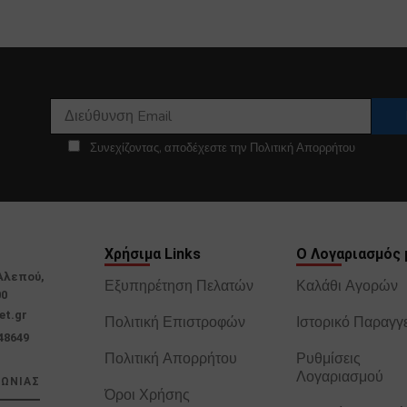
Συνεχίζοντας, αποδέχεστε την Πολιτική Απορρήτου
Χρήσιμα Links
Ο Λογαριασμός 
Αλεπού,
Εξυπηρέτηση Πελατών
Καλάθι Αγορών
00
et.gr
Πολιτική Επιστροφών
Ιστορικό Παραγγ
48649
Πολιτική Απορρήτου
Ρυθμίσεις
Λογαριασμού
ΝΩΝΙΑΣ
Όροι Χρήσης