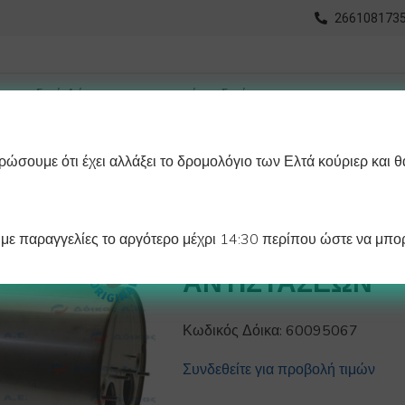
2661081735
ώσουμε ότι έχει αλλάξει το δρομολόγιο των Ελτά κούριερ και θ
οχωρημένη Αναζήτηση
Διαγράμματα
Λάστιχα Ψυγείου 
ε παραγγελίες το αργότερο μέχρι 14:30 περίπου ώστε να μπορ
ΜΠΟΙΛΕΡ Φ245Χ
ΑΝΤΙΣΤΑΣΕΩΝ
Κωδικός Δόικα:
60095067
Συνδεθείτε για προβολή τιμών