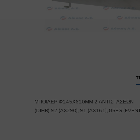
Τ
ΜΠΟΙΛΕΡ Φ245Χ620ΜΜ 2 ΑΝΤΙΣΤΑΣΕΩΝ
(DIHR) 92 (AX290), 91 (AX161), 85EG (EVE