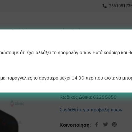
2661081735
ώσουμε ότι έχει αλλάξει το δρομολόγιο των Ελτά κούριερ και θ
οχωρημένη Αναζήτηση
Διαγράμματα
Λάστιχα Ψυγείου 
ε παραγγελίες το αργότερο μέχρι 14:30 περίπου ώστε να μπορ
ΛΑΔΙ ΑΝΤΛΙΑΣ Κ
Κωδικός Δόικα:
62295050
Συνδεθείτε για προβολή τιμών
Κοινοποίηση: