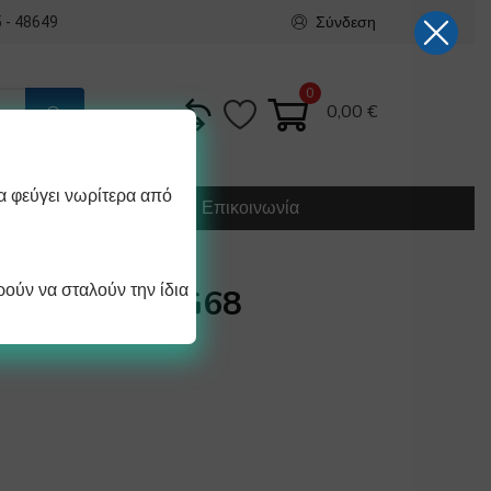
Σύνδεση
 - 48649
0
0,00
€
α φεύγει νωρίτερα από
Κατασκευή
Οδηγίες
Επικοινωνία
ούν να σταλούν την ίδια
ΕΝΟΥ 1LT VG68