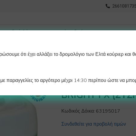
2661081735
ώσουμε ότι έχει αλλάξει το δρομολόγιο των Ελτά κούριερ και θ
οχωρημένη Αναζήτηση
Διαγράμματα
Λάστιχα Ψυγείου 
ε παραγγελίες το αργότερο μέχρι 14:30 περίπου ώστε να μπορ
ΚΑΘΑΡΙΣΤΙΚΟ Φ
BRIGHT FX (ΣΥΣΚ
Κωδικός Δόικα:
63195017
Συνδεθείτε για προβολή τιμών