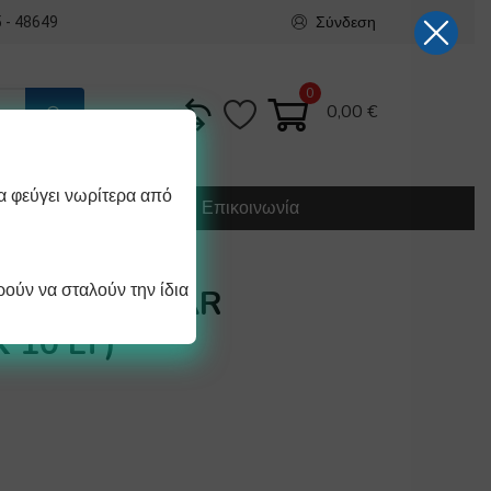
Σύνδεση
 - 48649
0
0,00
€
α φεύγει νωρίτερα από
Κατασκευή
Οδηγίες
Επικοινωνία
ούν να σταλούν την ίδια
ΟΥΡΝΟΥ STAR
 10 LT)