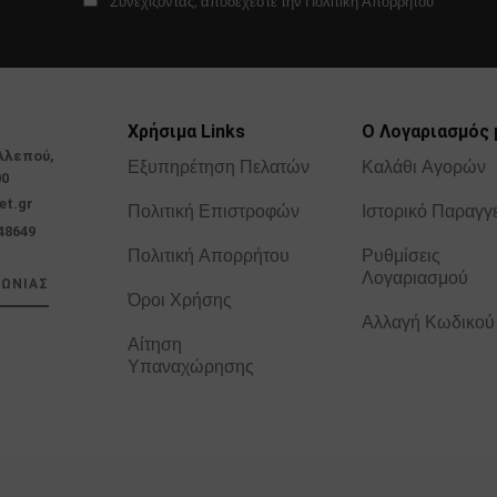
Συνεχίζοντας, αποδέχεστε την Πολιτική Απορρήτου
Χρήσιμα Links
Ο Λογαριασμός 
Αλεπού,
Εξυπηρέτηση Πελατών
Καλάθι Αγορών
00
et.gr
Πολιτική Επιστροφών
Ιστορικό Παραγγ
48649
Πολιτική Απορρήτου
Ρυθμίσεις
Λογαριασμού
ΝΩΝΙΑΣ
Όροι Χρήσης
Αλλαγή Κωδικού
Αίτηση
Υπαναχώρησης