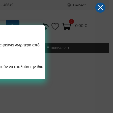
Σύνδεση
 - 48649
0
0,00
€
α φεύγει νωρίτερα από
Κατασκευή
Οδηγίες
Επικοινωνία
ούν να σταλούν την ίδια
Σ 15Χ20ΜΜ