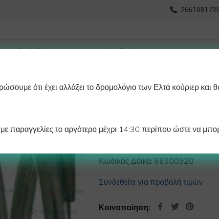
2661081735
ώσουμε ότι έχει αλλάξει το δρομολόγιο των Ελτά κούριερ και θ
οχωρημένη Αναζήτηση
Διαγράμματα
Λάστιχα Ψυγείου 
ε παραγγελίες το αργότερο μέχρι 14:30 περίπου ώστε να μπορ
ΕΛΑΤΗΡΙΟ ΒΑΝΑ
Κωδικός Δόικα:
66900920
Συνδεθείτε για προβολή τιμών
Κοινοποίηση: