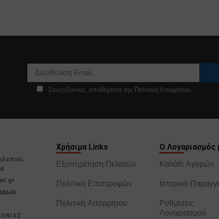
Συνεχίζοντας, αποδέχεστε την Πολιτική Απορρήτου
Χρήσιμα Links
Ο Λογαριασμός 
Αλεπού,
Εξυπηρέτηση Πελατών
Καλάθι Αγορών
00
et.gr
Πολιτική Επιστροφών
Ιστορικό Παραγγ
48649
Πολιτική Απορρήτου
Ρυθμίσεις
Λογαριασμού
ΝΩΝΙΑΣ