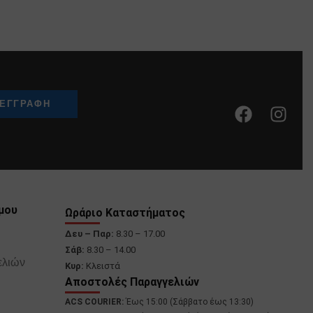
μου
Ωράριο Καταστήματος
Δευ – Παρ:
8.30 – 17.00
Σάβ:
8.30 – 14.00
ελιών
Κυρ:
Κλειστά
Αποστολές Παραγγελιών
ACS COURIER:
Έως 15:00 (Σάββατο έως 13:30)