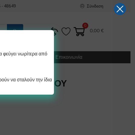
Σύνδεση
 - 48649
0
0,00
€
α φεύγει νωρίτερα από
Κατασκευή
Οδηγίες
Επικοινωνία
ούν να σταλούν την ίδια
ΡΤΑΣ ΦΟΥΡΝΟΥ