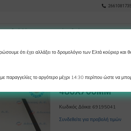
2661081735
ώσουμε ότι έχει αλλάξει το δρομολόγιο των Ελτά κούριερ και θ
οχωρημένη Αναζήτηση
Διαγράμματα
Λάστιχα Ψυγείου 
ε παραγγελίες το αργότερο μέχρι 14:30 περίπου ώστε να μπορ
ΚΡΥΣΤΑΛΛΟ ΠΟ
480Χ700ΜΜ
Κωδικός Δόικα:
69195041
Συνδεθείτε για προβολή τιμών