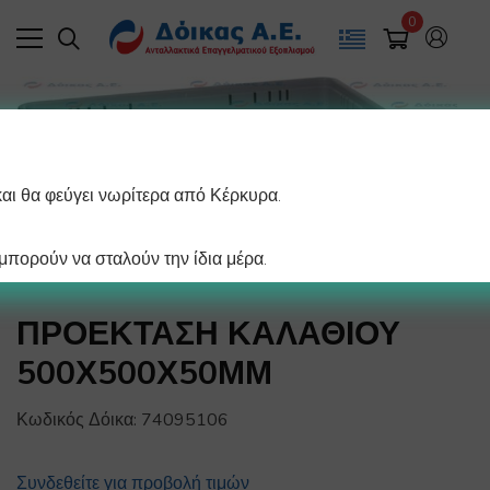
0
και θα φεύγει νωρίτερα από Κέρκυρα.
πορούν να σταλούν την ίδια μέρα.
ΠΡΟΕΚΤΑΣΗ ΚΑΛΑΘΙΟΥ
500Χ500Χ50ΜΜ
Κωδικός Δόικα:
74095106
Συνδεθείτε για προβολή τιμών