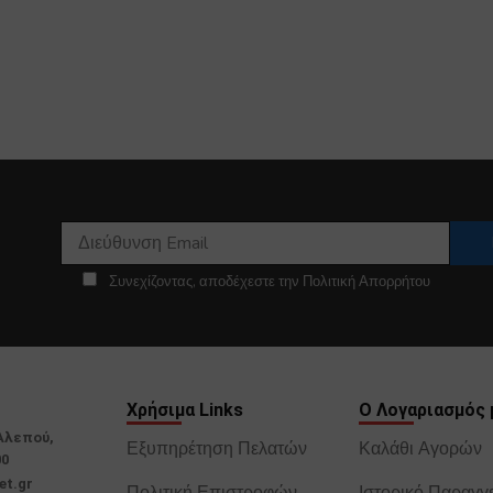
Συνεχίζοντας, αποδέχεστε την Πολιτική Απορρήτου
Χρήσιμα Links
Ο Λογαριασμός 
Αλεπού,
Εξυπηρέτηση Πελατών
Καλάθι Αγορών
00
et.gr
Πολιτική Επιστροφών
Ιστορικό Παραγγ