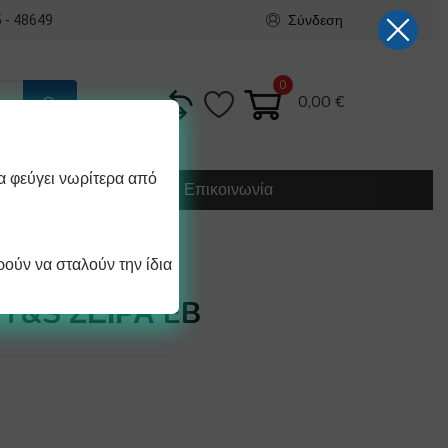
Σύνδεση
 - 48649
0
0,00
€
α φεύγει νωρίτερα από
Κατασκευή
Οδηγίες
Επικοινωνία
ούν να σταλούν την ίδια
ΕΡΟΥ
T&S ΣΕΙΡΑ EB