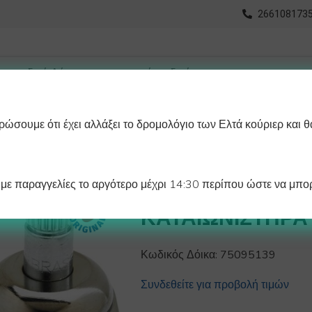
2661081735
ώσουμε ότι έχει αλλάξει το δρομολόγιο των Ελτά κούριερ και θ
οχωρημένη Αναζήτηση
Διαγράμματα
Λάστιχα Ψυγείου 
ε παραγγελίες το αργότερο μέχρι 14:30 περίπου ώστε να μπορ
ΒΑΝΑ ΚΡΥΟΥ Ν
ΚΑΤΑΙΩΝΙΣΤΗΡΑ 
Κωδικός Δόικα:
75095139
Συνδεθείτε για προβολή τιμών