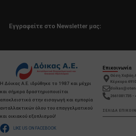
Εγγραφείτε στο Newsletter μας:
Επικοινωνία
Θέση Χαβάη 
Κέρκυρα 491
Η Δόικας Α.Ε. ιδρύθηκε το 1987 και μέχρι
doikas@oten
και σήμερα δραστηριοποιείται
2661081735 - 
αποκλειστικά στην εισαγωγή και εμπορία
ανταλλακτικών όλου του επαγγελματικού
ΣΕΛΙΔΑ ΕΠΙΚΟΙ
και οικιακού εξοπλισμού!
LIKE US ON FACEBOOK