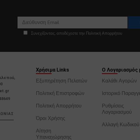
Συνεχίζοντας, αποδέχεστε την Πολιτική Απορρήτου
Χρήσιμα Links
Ο Λογαριασμός 
Αλεπού,
Εξυπηρέτηση Πελατών
Καλάθι Αγορών
00
et.gr
Πολιτική Επιστροφών
Ιστορικό Παραγγ
48649
Πολιτική Απορρήτου
Ρυθμίσεις
Λογαριασμού
ΝΩΝΙΑΣ
Όροι Χρήσης
Αλλαγή Κωδικού
Αίτηση
Υπαναχώρησης