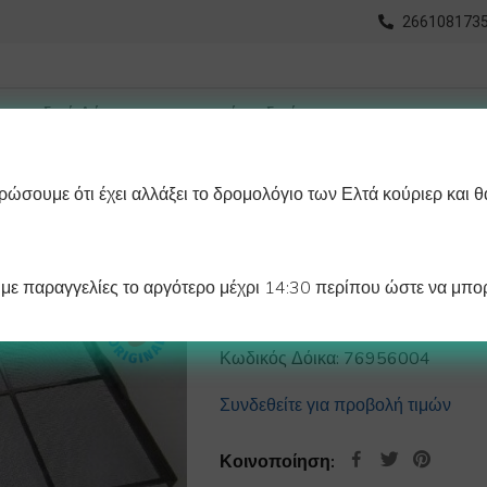
2661081735
ώσουμε ότι έχει αλλάξει το δρομολόγιο των Ελτά κούριερ και θ
οχωρημένη Αναζήτηση
Διαγράμματα
Λάστιχα Ψυγείου 
ε παραγγελίες το αργότερο μέχρι 14:30 περίπου ώστε να μπορ
ΦΙΛΤΡΟ ΑΕΡΑ 4
Κωδικός Δόικα:
76956004
Συνδεθείτε για προβολή τιμών
Κοινοποίηση: