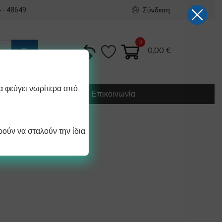
Σύνδεση
 - 48649
0
0,00
€
α φεύγει νωρίτερα από
Κατασκευή
Οδηγίες
Επικοινωνία
ούν να σταλούν την ίδια
25×250 mm