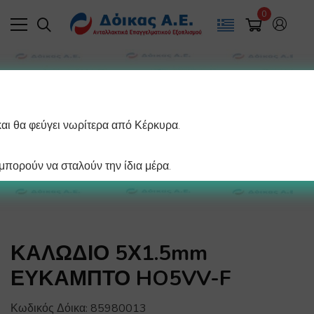
0
και θα φεύγει νωρίτερα από Κέρκυρα.
πορούν να σταλούν την ίδια μέρα.
ΚΑΛΩΔΙΟ 5Χ1.5mm
ΕΥΚΑΜΠΤΟ HO5VV-F
Κωδικός Δόικα:
85980013