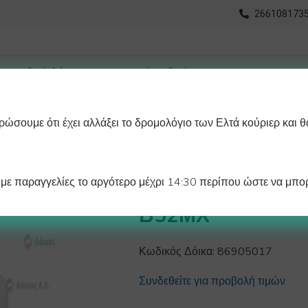
2661081735
ώσουμε ότι έχει αλλάξει το δρομολόγιο των Ελτά κούριερ και θ
οχωρημένη Αναζήτηση
Διαγράμματα
Λάστιχα Ψυγείου 
ε παραγγελίες το αργότερο μέχρι 14:30 περίπου ώστε να μπορ
ΑΠΟΣΚΛΗΡΥΝΤΗΣ
Β52ΜΧ
Κωδικός Δόικα:
86905017
Συνδεθείτε για προβολή τιμών