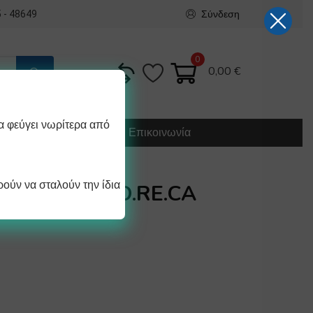
Σύνδεση
 - 48649
0
0,00
€
α φεύγει νωρίτερα από
Κατασκευή
Οδηγίες
Επικοινωνία
ούν να σταλούν την ίδια
 ΝΕΡΟΥ HO.RE.CA