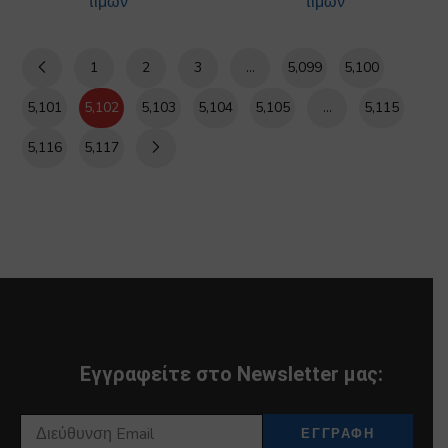
τιμών
τιμών
1
2
3
…
5,099
5,100
5,101
5,102
5,103
5,104
5,105
…
5,115
5,116
5,117
Εγγραφείτε στο Newsletter μας: